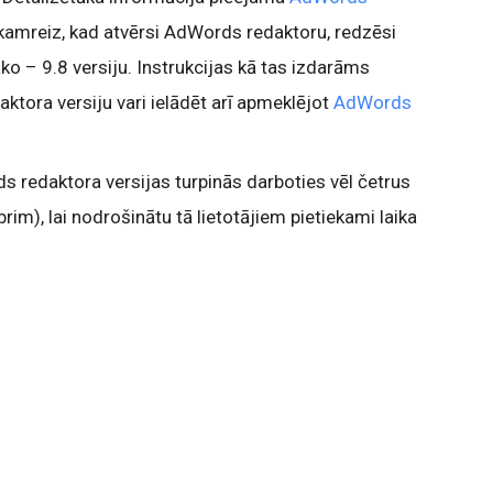
kamreiz, kad atvērsi AdWords redaktoru, redzēsi
ko – 9.8 versiju. Instrukcijas kā tas izdarāms
tora versiju vari ielādēt arī apmeklējot
AdWords
 redaktora versijas turpinās darboties vēl četrus
im), lai nodrošinātu tā lietotājiem pietiekami laika