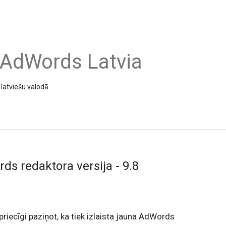
 AdWords Latvia
latviešu valodā
ds redaktora versija - 9.8
riecīgi paziņot, ka tiek izlaista jauna AdWords