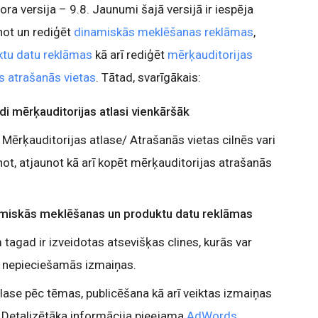
ora versija – 9.8. Jaunumi šajā versijā ir iespēja
not un rediģēt
dinamiskās meklēšanas reklāmas
,
ktu datu reklāmas
kā arī rediģēt
mērķauditorijas
s atrašanās vietas
. Tātad, svarīgākais:
di mērķauditorijas atlasi vienkāršāk
Mērķauditorijas atlase/ Atrašanās vietas cilnēs vari
not, atjaunot kā arī kopēt mērķauditorijas atrašanās
miskās meklēšanas un produktu datu reklāmas
agad ir izveidotas atsevišķas clines, kurās var
kt nepieciešamās izmaiņas.
atlase pēc tēmas, publicēšana kā arī veiktas izmaiņas
Detalizētāka informācija pieejama
AdWords