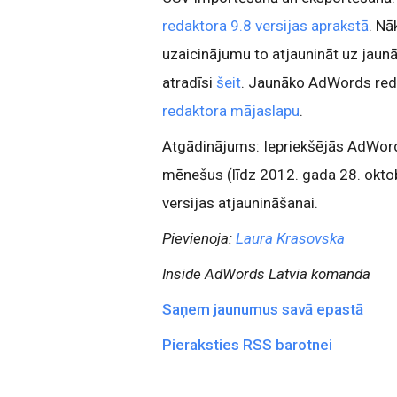
redaktora 9.8 versijas aprakstā
. Nā
uzaicinājumu to atjaunināt uz jaunā
atradīsi
šeit
. Jaunāko AdWords redak
redaktora mājaslapu
.
Atgādinājums: Iepriekšējās AdWords
mēnešus (līdz 2012. gada 28. oktobr
versijas atjaunināšanai.
Pievienoja:
Laura Krasovska
Inside AdWords Latvia komanda
Saņem jaunumus savā epastā
Pieraksties RSS barotnei