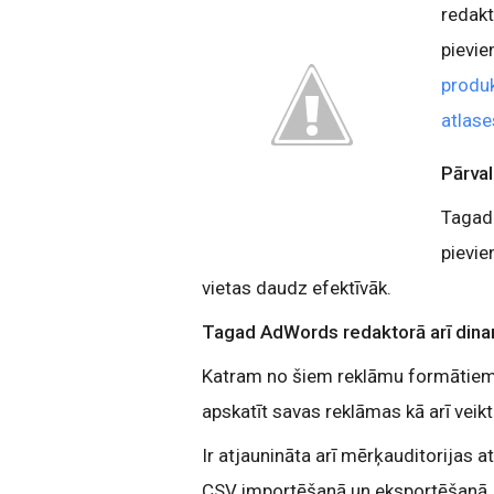
redakt
pievie
produ
atlase
Pārval
Tagad 
pievie
vietas daudz efektīvāk.
Tagad AdWords redaktorā arī dina
Katram no šiem reklāmu formātiem t
apskatīt savas reklāmas kā arī vei
Ir atjaunināta arī mērķauditorijas 
CSV importēšanā un eksportēšanā. 