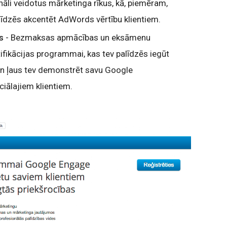
li veidotus mārketinga rīkus, kā, piemēram,
līdzēs akcentēt AdWords vērtību klientiem.
ts
- Bezmaksas apmācības un eksāmenu
fikācijas programmai, kas tev palīdzēs iegūt
 un ļaus tev demonstrēt savu Google
iālajiem klientiem.