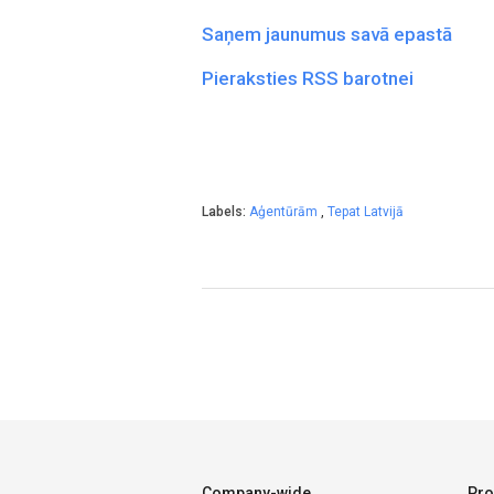
Saņem jaunumus savā epastā
Pieraksties RSS barotnei
Labels:
Aģentūrām
,
Tepat Latvijā
Company-wide
Pro