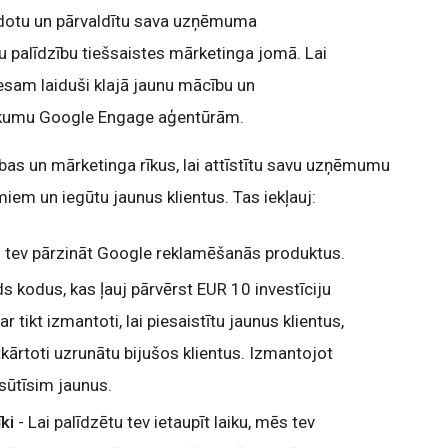
idotu un pārvaldītu sava uzņēmuma
tu palīdzību tiešsaistes mārketinga jomā. Lai
esam laiduši klajā jaunu mācību un
kumu Google Engage aģentūrām.
as un mārketinga rīkus, lai attīstītu savu uzņēmumu
iem un iegūtu jaunus klientus. Tas iekļauj:
 tev pārzināt Google reklamēšanās produktus.
s kodus, kas ļauj pārvērst EUR 10 investīciju
r tikt izmantoti, lai piesaistītu jaunus klientus,
 atkārtoti uzrunātu bijušos klientus. Izmantojot
sūtīsim jaunus.
īki
- Lai palīdzētu tev ietaupīt laiku, mēs tev