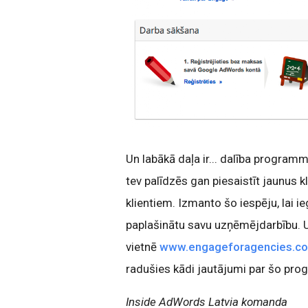
Un labākā daļa ir... dalība program
tev palīdzēs gan piesaistīt jaunus 
klientiem. Izmanto šo iespēju, lai 
paplašinātu savu uzņēmējdarbību. U
vietnē
www.engageforagencies.co
radušies kādi jautājumi par šo pr
Inside AdWords Latvia komanda