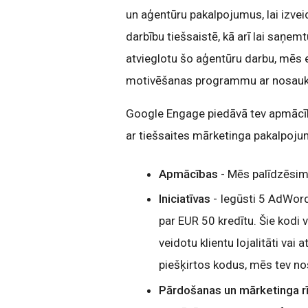
un aģentūru pakalpojumus, lai izve
darbību tiešsaistē, kā arī lai saņem
atvieglotu šo aģentūru darbu, mēs 
motivēšanas programmu ar nosau
Google Engage piedāvā tev apmācīb
ar tiešsaites mārketinga pakalpojum
Apmācības
- Mēs palīdzēsim
Iniciatīvas
- Iegūsti 5 AdWord
par EUR 50 kredītu. Šie kodi va
veidotu klientu lojalitāti vai
piešķirtos kodus, mēs tev no
Pārdošanas un mārketinga r