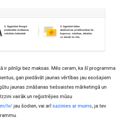
mā ir pilnīgi bez maksas. Mēs ceram, ka šī programma
klientus, gan piedāvāt jaunas vērtības jau esošajiem
iegūtu jaunas zināšanas tiešsaistes mārketingā un
zzini vairāk un reģistrējies mūsu
m/lv/
jau šodien, vai arī
sazinies ar mums
, ja tev
ogrammu.