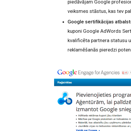
piedāvājam Google profesionā
veiksmes stāstus, kas tev pa
Google sertifikācijas atbals
kuponi Google AdWords Serti
kvalificēta partnera statusu
reklamēšanās pieredzi potenc