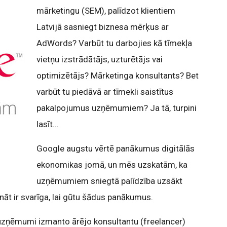
mārketingu (SEM), palīdzot klientiem
Latvijā sasniegt biznesa mērķus ar
AdWords? Varbūt tu darbojies kā tīmekļa
vietņu izstrādātājs, uzturētājs vai
optimizētājs? Mārketinga konsultants? Bet
varbūt tu piedāvā ar tīmekli saistītus
pakalpojumus uzņēmumiem? Ja tā, turpini
lasīt...
Google augstu vērtē panākumus digitālās
ekonomikas jomā, un mēs uzskatām, ka
uzņēmumiem sniegtā palīdzība uzsākt
ināt ir svarīga, lai gūtu šādus panākumus.
uzņēmumi izmanto ārējo konsultantu (freelancer)