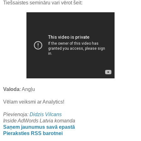
Tiešsaistes semināru vari vērot šeit:
Valoda
: Angļu
Vēlam veiksmi ar Analytics!
Pievienoja:
Didzis Vilcans
Inside AdWords Latvia komanda
Saņem jaunumus savā epastā
Pieraksties RSS barotnei