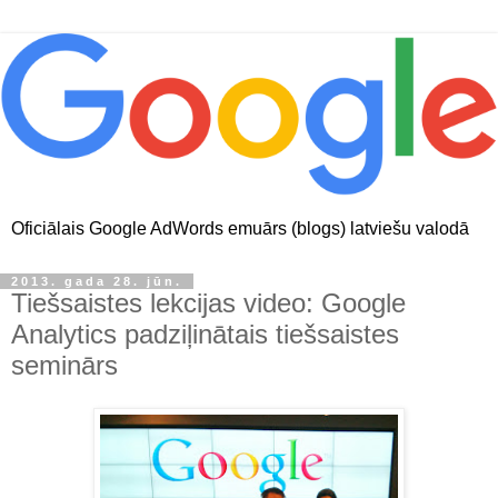
Oficiālais Google AdWords emuārs (blogs) latviešu valodā
2013. gada 28. jūn.
Tiešsaistes lekcijas video: Google
Analytics padziļinātais tiešsaistes
seminārs