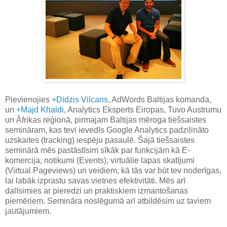
Pievienojies
+Didzis Vilcans
, AdWords Baltijas komanda,
un
+Majd Khaldi
, Analytics Eksperts Eiropas, Tuvo Austrumu
un Āfrikas reģionā, pirmajam Baltijas mēroga tiešsaistes
semināram, kas tevi ievedīs Google Analytics padziļināto
uzskaites (tracking) iespēju pasaulē. Šajā tiešsaistes
seminārā mēs pastāstīsim sīkāk par funkcijām kā E-
komercija, notikumi (Events), virtuālie lapas skatījumi
(Virtual Pageviews) un veidiem, kā tās var būt tev noderīgas,
lai labāk izprastu savas vietnes efektivitāti. Mēs arī
dalīsimies ar pieredzi un praktiskiem izmantošanas
piemēriem. Semināra noslēgumā arī atbildēsim uz taviem
jautājumiem.