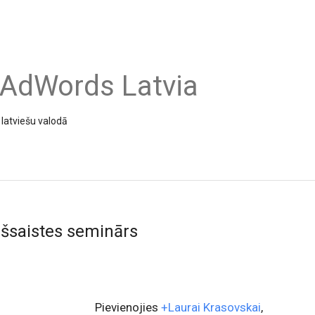
 AdWords Latvia
latviešu valodā
ešsaistes seminārs
Pievienojies
+Laurai Krasovskai
,