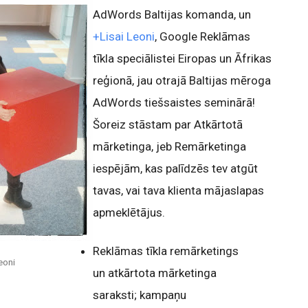
AdWords Baltijas komanda, un
+Lisai Leoni
, Google Reklāmas
tīkla speciālistei Eiropas un Āfrikas
reģionā, jau otrajā Baltijas mēroga
AdWords tiešsaistes seminārā!
Šoreiz stāstam par Atkārtotā
mārketinga, jeb Remārketinga
iespējām, kas palīdzēs tev atgūt
tavas, vai tava klienta mājaslapas
apmeklētājus.
Reklāmas tīkla remārketings
eoni
un atkārtota mārketinga
saraksti; kampaņu