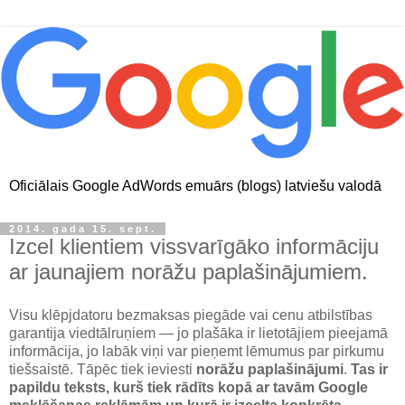
Oficiālais Google AdWords emuārs (blogs) latviešu valodā
2014. gada 15. sept.
Izcel klientiem vissvarīgāko informāciju
ar jaunajiem norāžu paplašinājumiem.
Visu klēpjdatoru bezmaksas piegāde vai cenu atbilstības
garantija viedtālruņiem — jo plašāka ir lietotājiem pieejamā
informācija, jo labāk viņi var pieņemt lēmumus par pirkumu
tiešsaistē. Tāpēc tiek ieviesti
norāžu paplašinājumi
.
Tas ir
papildu teksts, kurš tiek rādīts kopā ar tavām Google