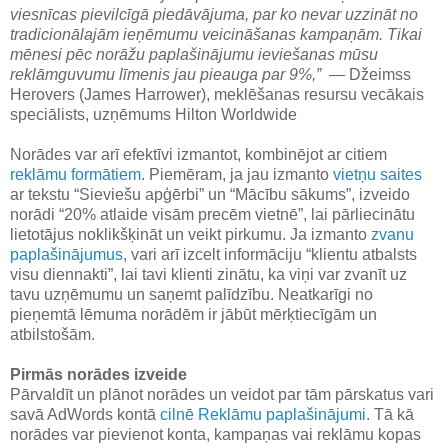
viesnīcas pievilcīgā piedāvājuma, par ko nevar uzzināt no
tradicionālajām ieņēmumu veicināšanas kampaņām. Tikai
mēnesi pēc norāžu paplašinājumu ieviešanas mūsu
reklāmguvumu līmenis jau pieauga par 9%,”
— Džeimss
Herovers (James Harrower), meklēšanas resursu vecākais
speciālists, uzņēmums Hilton Worldwide
Norādes var arī efektīvi izmantot, kombinējot ar citiem
reklāmu formātiem
. Piemēram, ja jau izmanto
vietņu saites
ar tekstu “Sieviešu apģērbi” un “Mācību sākums”, izveido
norādi “20% atlaide visām precēm vietnē”, lai pārliecinātu
lietotājus noklikšķināt un veikt pirkumu. Ja izmanto
zvanu
paplašinājumus
, vari arī izcelt informāciju “klientu atbalsts
visu diennakti”, lai tavi klienti zinātu, ka viņi var zvanīt uz
tavu uzņēmumu un saņemt palīdzību. Neatkarīgi no
pieņemtā lēmuma norādēm ir jābūt mērķtiecīgām un
atbilstošām.
Pirmās norādes izveide
Pārvaldīt un plānot norādes un veidot par tām pārskatus vari
savā AdWords kontā
cilnē Reklāmu paplašinājumi.
Tā kā
norādes var pievienot konta, kampaņas vai reklāmu kopas