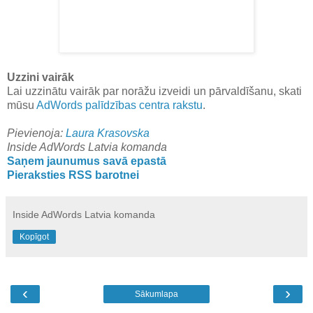
Uzzini vairāk
Lai uzzinātu vairāk par norāžu izveidi un pārvaldīšanu, skati
mūsu
AdWords palīdzības centra rakstu
.
Pievienoja:
Laura Krasovska
Inside AdWords Latvia komanda
Saņem jaunumus savā epastā
Pieraksties RSS barotnei
Inside AdWords Latvia komanda
Kopīgot
‹
›
Sākumlapa