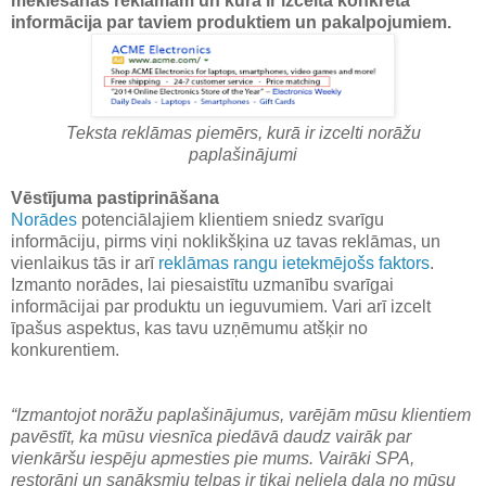
meklēšanas reklāmām un kurā ir izcelta konkrēta
informācija par taviem produktiem un pakalpojumiem.
Teksta reklāmas piemērs, kurā ir izcelti norāžu
paplašinājumi
Vēstījuma pastiprināšana
Norādes
potenciālajiem klientiem sniedz svarīgu
informāciju, pirms viņi noklikšķina uz tavas reklāmas, un
vienlaikus tās ir arī
reklāmas rangu ietekmējošs faktors
.
Izmanto norādes, lai piesaistītu uzmanību svarīgai
informācijai par produktu un ieguvumiem. Vari arī izcelt
īpašus aspektus, kas tavu uzņēmumu atšķir no
konkurentiem.
“Izmantojot norāžu paplašinājumus, varējām mūsu klientiem
pavēstīt, ka mūsu viesnīca piedāvā daudz vairāk par
vienkāršu iespēju apmesties pie mums. Vairāki SPA,
restorāni un sanāksmju telpas ir tikai neliela daļa no mūsu