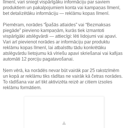
līmenī, vari sniegt vispārīgāku informāciju par saviem
produktiem un pakalpojumiem konta vai kampaņas līmenī,
bet detalizētāku informāciju — reklāmu kopas līmenī.
Piemēram, norādes “Īpašās atlaides” vai “Bezmaksas
piegāde” pievieno kampaņām, kurās tiek izmantoti
vispārīgāki atslēgvārdi — attiecīgi: lēti lidojumi vai apavi.
Vari arī pievienot norādes ar informāciju par produktu
reklāmu kopas līmenī, lai atbalstītu tādu konkrētāku
atslēgvārdu lietojumu kā vīriešu apavi skriešanai vai kafijas
automāti 12 porciju pagatavošanai.
Ņem vērā, ka norādēs nevar būt vairāk par 25 rakstzīmēm
un kopā ar reklāmu tiks rādītas ne vairāk kā četras norādes.
To rādīšana var arī tikt aktivizēta reizē ar citiem izsoles
reklāmu formātiem.